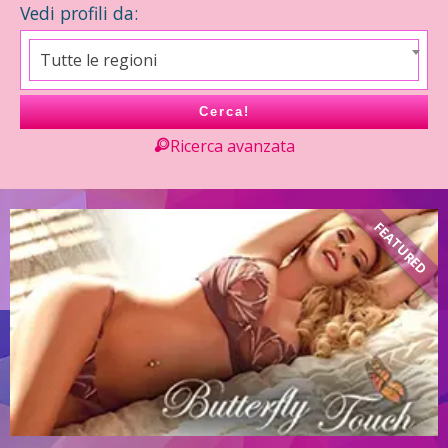
Vedi profili da:
Tutte le regioni
Cerca!
Ricerca avanzata
D
FEATURED