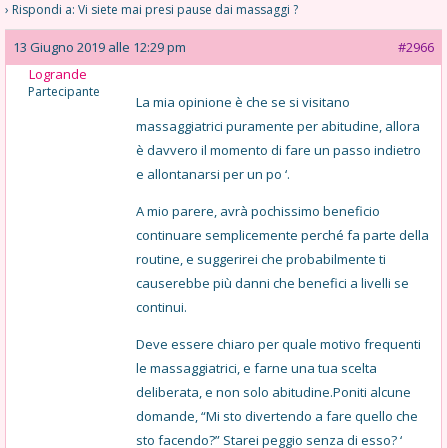
›
Rispondi a: Vi siete mai presi pause dai massaggi ?
13 Giugno 2019 alle 12:29 pm
#2966
Logrande
Partecipante
La mia opinione è che se si visitano
massaggiatrici puramente per abitudine, allora
è davvero il momento di fare un passo indietro
e allontanarsi per un po ‘.
A mio parere, avrà pochissimo beneficio
continuare semplicemente perché fa parte della
routine, e suggerirei che probabilmente ti
causerebbe più danni che benefici a livelli se
continui.
Deve essere chiaro per quale motivo frequenti
le massaggiatrici, e farne una tua scelta
deliberata, e non solo abitudine.Poniti alcune
domande, “Mi sto divertendo a fare quello che
sto facendo?” Starei peggio senza di esso? ‘