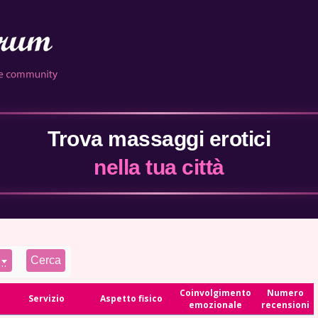
Trova massaggi erotici
nella tua città
te le provincie
Coinvolgimento
Numero
Servizio
Aspetto fisico
emozionale
recensioni