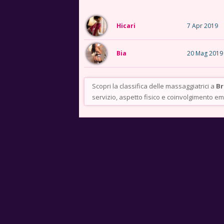
Hicari
7 Apr 2019
Bia
20 Mag 2019
Scopri la classifica delle massaggiatrici a
Br
servizio, aspetto fisico e coinvolgimento em