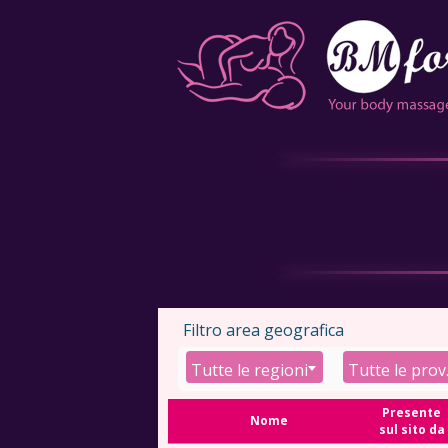
Filtro area geografica
Tutte le regioni
Tut
Presente
Nome
sul sito da