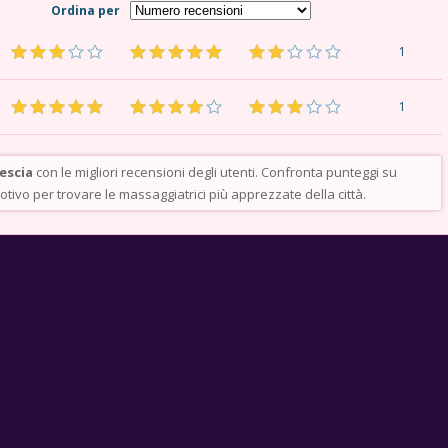
Ordina per
1
1
escia
con le migliori recensioni degli utenti. Confronta punteggi su
otivo per trovare le massaggiatrici più apprezzate della città.