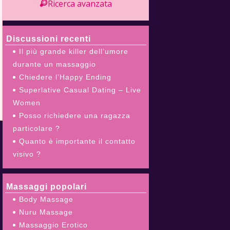
Ricerca avanzata
Discussioni recenti
Il più grande killer dell’umore
durante un massaggio
Chiedere l’Happy Ending
Superlative Сasual Dating – Live
Women
Posso richiedere una ragazza
particolare ?
Quanto è importante il contatto
visivo ?
Massaggi popolari
Body Massage
Nuru Massage
Massaggio Erotico