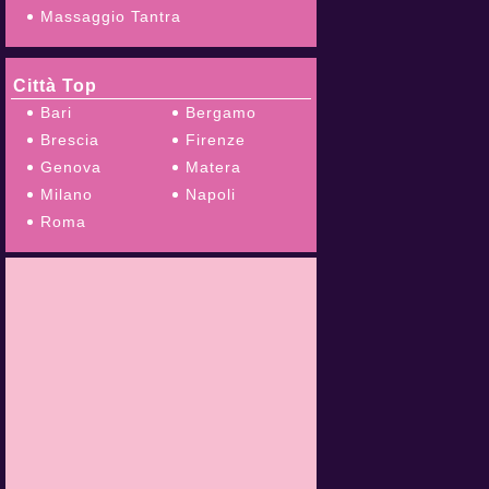
Massaggio Tantra
Città Top
Bari
Bergamo
Brescia
Firenze
Genova
Matera
Milano
Napoli
Roma