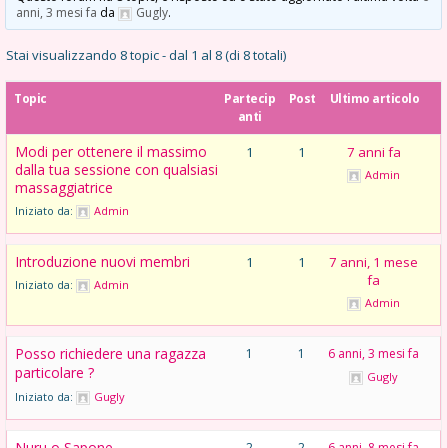
anni, 3 mesi fa
da
Gugly
.
Stai visualizzando 8 topic - dal 1 al 8 (di 8 totali)
Topic
Partecip
Post
Ultimo articolo
anti
Modi per ottenere il massimo
1
1
7 anni fa
dalla tua sessione con qualsiasi
Admin
massaggiatrice
Iniziato da:
Admin
Introduzione nuovi membri
1
1
7 anni, 1 mese
fa
Iniziato da:
Admin
Admin
Posso richiedere una ragazza
1
1
6 anni, 3 mesi fa
particolare ?
Gugly
Iniziato da:
Gugly
Nuru o Sapone
2
2
6 anni, 8 mesi fa