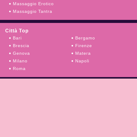
Massaggio Erotico
Massaggio Tantra
Città Top
Bari
Bergamo
Brescia
Firenze
Genova
Matera
Milano
Napoli
Roma