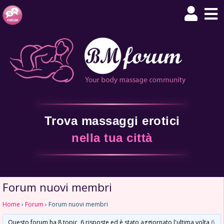
Trova massaggi erotici
nella tua città
Forum nuovi membri
Home
›
Forum
›
Forum nuovi membri
Questo forum ha 8 topic, 6 risposte ed è stato aggiornato l'ultima volta
6