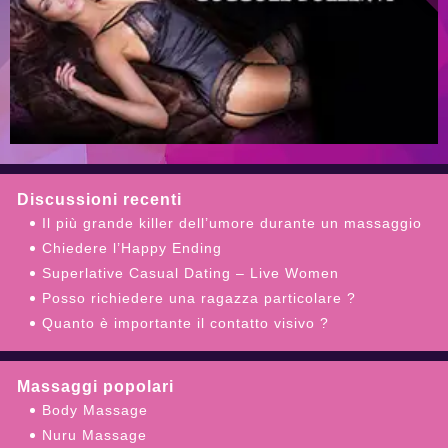
Discussioni recenti
Il più grande killer dell’umore durante un massaggio
Chiedere l’Happy Ending
Superlative Сasual Dating – Live Women
Posso richiedere una ragazza particolare ?
Quanto è importante il contatto visivo ?
Massaggi popolari
Body Massage
Nuru Massage