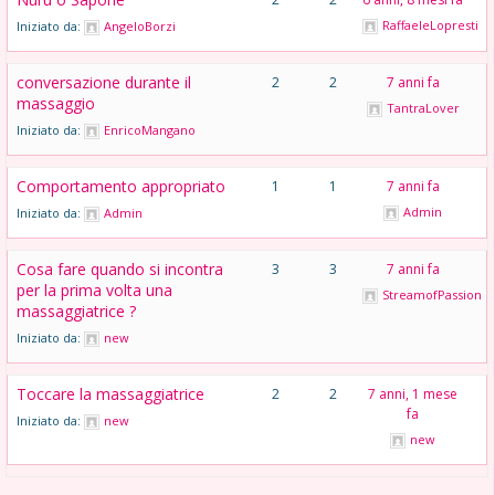
RaffaeleLopresti
Iniziato da:
AngeloBorzi
conversazione durante il
2
2
7 anni fa
massaggio
TantraLover
Iniziato da:
EnricoMangano
Comportamento appropriato
1
1
7 anni fa
Admin
Iniziato da:
Admin
Cosa fare quando si incontra
3
3
7 anni fa
per la prima volta una
StreamofPassion
massaggiatrice ?
Iniziato da:
new
Toccare la massaggiatrice
2
2
7 anni, 1 mese
fa
Iniziato da:
new
new