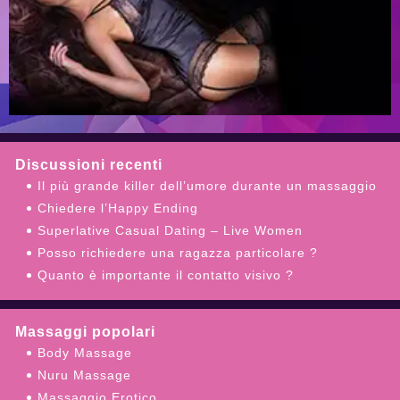
Discussioni recenti
Il più grande killer dell’umore durante un massaggio
Chiedere l’Happy Ending
Superlative Сasual Dating – Live Women
Posso richiedere una ragazza particolare ?
Quanto è importante il contatto visivo ?
Massaggi popolari
Body Massage
Nuru Massage
Massaggio Erotico