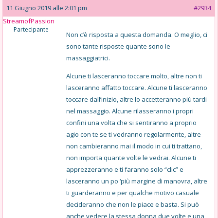
11 Giugno 2019 alle 2:01 pm
#2934
StreamofPassion
Partecipante
Non c’è risposta a questa domanda. O meglio, ci
sono tante risposte quante sono le
massaggiatrici.
Alcune ti lasceranno toccare molto, altre non ti
lasceranno affatto toccare. Alcune ti lasceranno
toccare dall’inizio, altre lo accetteranno più tardi
nel massaggio. Alcune rilasseranno i propri
confini una volta che si sentiranno a proprio
agio con te se ti vedranno regolarmente, altre
non cambieranno mai il modo in cui ti trattano,
non importa quante volte le vedrai. Alcune ti
apprezzeranno e ti faranno solo “clic” e
lasceranno un po ‘più margine di manovra, altre
ti guarderanno e per qualche motivo casuale
decideranno che non le piace e basta. Si può
anche vedere la stessa donna due volte e una