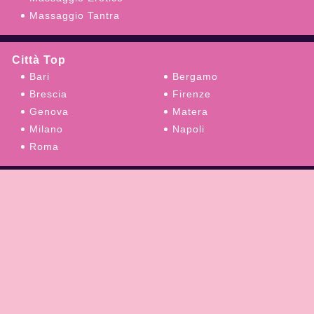
Massaggio Tantra
Città Top
Bari
Bergamo
Brescia
Firenze
Genova
Matera
Milano
Napoli
Roma