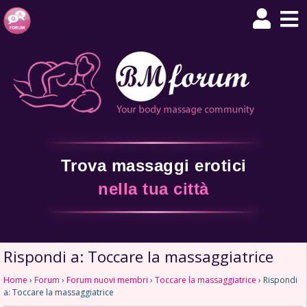
Trova massaggi erotici
nella tua città
Rispondi a: Toccare la massaggiatrice
Home
›
Forum
›
Forum nuovi membri
›
Toccare la massaggiatrice
›
Rispondi
a: Toccare la massaggiatrice