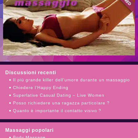
Discussioni recenti
Il più grande killer dell’umore durante un massaggio
Chiedere l’Happy Ending
Superlative Сasual Dating – Live Women
Posso richiedere una ragazza particolare ?
Quanto è importante il contatto visivo ?
Massaggi popolari
Body Massage