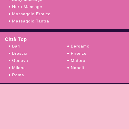
Nuru Massage
Massaggio Erotico
Massaggio Tantra
Città Top
Bari
Bergamo
Brescia
Firenze
Genova
Matera
Milano
Napoli
Roma