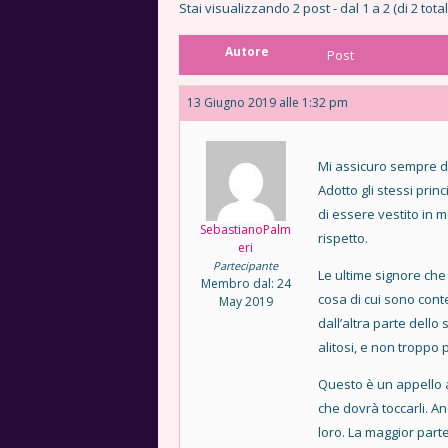
Stai visualizzando 2 post - dal 1 a 2 (di 2 total
Autore
Post
13 Giugno 2019 alle 1:32 pm
Mi assicuro sempre d
Adotto gli stessi pri
di essere vestito in 
SebastianoPalm
rispetto.
eri
Partecipante
Le ultime signore che
Membro dal: 24
cosa di cui sono cont
May 2019
dall’altra parte dell
alitosi, e non troppo pu
Questo è un appello a
che dovrà toccarli. A
loro. La maggior part