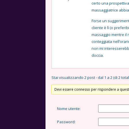
certo una prospettiva
massaggiatrice abbia f
Forse un suggerimento
cliente è lì (o preferi
massaggio mentre il 
conteggiata nell’orari
non mi interesserebbe
doccia.
Stai visualizzando 2 post - dal 1 a 2 (di 2 total
Devi essere connesso per rispondere a quest
Nome utente:
Password: