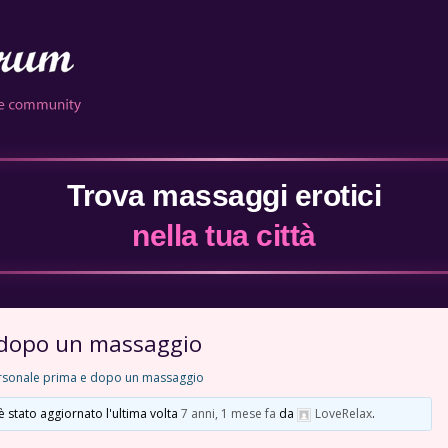
Trova massaggi erotici
nella tua città
 dopo un massaggio
ersonale prima e dopo un massaggio
è stato aggiornato l'ultima volta
7 anni, 1 mese fa
da
LoveRelax
.