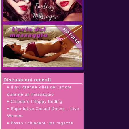
D
FEATURED
Discussioni recenti
Il più grande killer dell’umore
durante un massaggio
Chiedere l’Happy Ending
Superlative Сasual Dating – Live
Women
Posso richiedere una ragazza