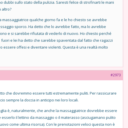
dubbi sullo stato della pulizia. Saresti felice di strofinarti le mani
 altro?
a massaggiatrice qualche giorno fa e le ho chiesto se avrebbe
ssaggio sporco. Ha detto che lo avrebbe fatto, ma lo avrebbe
FEATURED
FEATURE
fono e si sarebbe rifiutata di vederlo di nuovo. Ho chiesto perché
 fuori e lei ha detto che sarebbe spaventata dal fatto che ragazzi
 essere offesi e diventare violenti. Questa è una realtà molto
#2973
tto che dovremmo essere tutti estremamente puliti. Per rassicurare
cio sempre la doccia in anticipo nei loro locali.
daglia è, naturalmente, che anche la massaggiatrice dovrebbe essere
esserlo il lettino da massaggio o il materasso (asciugamano pulito
 nuovo come ultima risorsa). Con le prenotazioni veloci questa non è