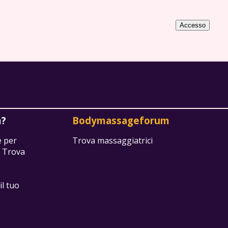
Accesso
m?
Bodymassageforum
e per
Trova massaggiatrici
. Trova
il tuo