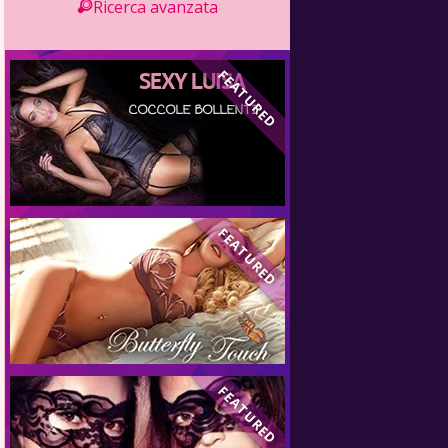
Ricerca avanzata
D
FEATURED
D
FEATURED
D
FEATURED