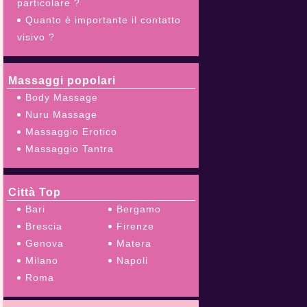
particolare ?
Quanto è importante il contatto
visivo ?
Massaggi popolari
Body Massage
Nuru Massage
Massaggio Erotico
Massaggio Tantra
Città Top
Bari
Bergamo
Brescia
Firenze
Genova
Matera
Milano
Napoli
Roma