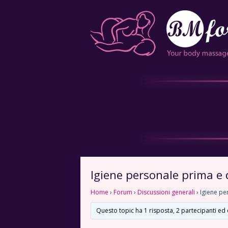
Igiene personale prima e
Home
›
Forum
›
Discussioni generali
›
Igiene p
Questo topic ha 1 risposta, 2 partecipanti ed 