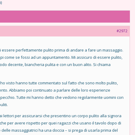
i)
FEATURED
FEATURE
#2972
i essere perfettamente pulito prima di andare a fare un massaggio.
ncipi come se fossi ad un appuntamento. Mi assicuro di essere pulito,
modo decente, biancheria pulita e con un buon alito. Si chiama
FEATURED
FEATURE
 ho visto hanno tutte commentato sul fatto che sono molto pulito,
ento. Abbiamo poi continuato a parlare delle loro esperienze
o specchio. Tutte mi hanno detto che vedono regolarmente uomini con
liti.
i lettori per assicurarsi che presentino un corpo pulito alla signora
FEATURED
FEATURE
nche per avere rispetto per quei ragazzi che usano il tavolo dopo di
e delle massaggiatrici ha una doccia – si prega di usarla prima del