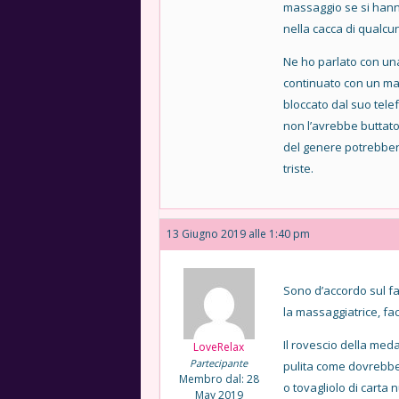
massaggio se si hanno 
nella cacca di qualcun
Ne ho parlato con un
continuato con un ma
bloccato dal suo tele
non l’avrebbe buttato
del genere potrebbero
triste.
13 Giugno 2019 alle 1:40 pm
Sono d’accordo sul fa
la massaggiatrice, fac
Il rovescio della me
LoveRelax
Partecipante
pulita come dovrebbe 
Membro dal: 28
o tovagliolo di carta
May 2019