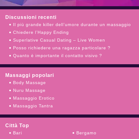
Discussioni recenti
Il più grande killer dell’umore durante un massaggio
Chiedere l’Happy Ending
Superlative Сasual Dating – Live Women
Posso richiedere una ragazza particolare ?
Quanto è importante il contatto visivo ?
Massaggi popolari
Body Massage
Nuru Massage
Massaggio Erotico
Massaggio Tantra
Città Top
Bari
Bergamo