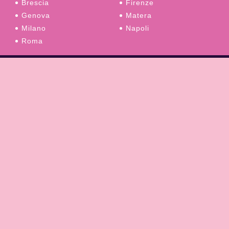
Brescia
Firenze
Genova
Matera
Milano
Napoli
Roma