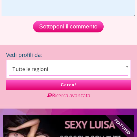
Vedi profili da:
Tutte le regioni
Cerca!
Ricerca avanzata
D
FEATURED